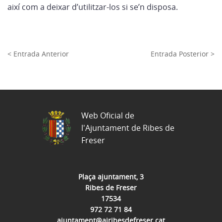
així com a deixar d’utilitzar-los si se’n disposa.
< Entrada Anterior
Entrada Posterior >
Web Oficial de
l'Ajuntament de Ribes de
Freser
Plaça ajuntament, 3
Ribes de Freser
17534
972 72 71 84
ajuntament@ajribesdefreser.cat