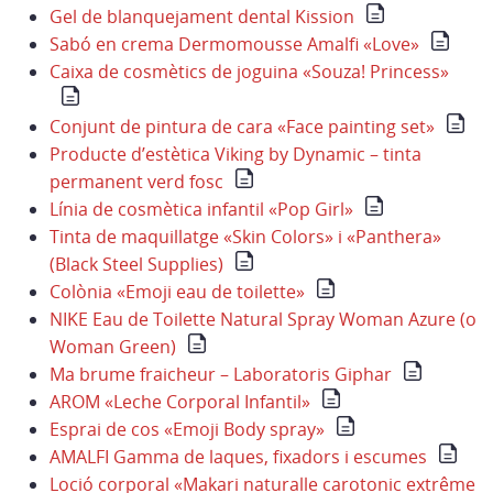
Gel de blanquejament dental Kission
Sabó en crema Dermomousse Amalfi «Love»
Caixa de cosmètics de joguina «Souza! Princess»
Conjunt de pintura de cara «Face painting set»
Producte d’estètica Viking by Dynamic – tinta
permanent verd fosc
Línia de cosmètica infantil «Pop Girl»
Tinta de maquillatge «Skin Colors» i «Panthera»
(Black Steel Supplies)
Colònia «Emoji eau de toilette»
NIKE Eau de Toilette Natural Spray Woman Azure (o
Woman Green)
Ma brume fraicheur – Laboratoris Giphar
AROM «Leche Corporal Infantil»
Esprai de cos «Emoji Body spray»
AMALFI Gamma de laques, fixadors i escumes
Loció corporal «Makari naturalle carotonic extrême