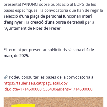
presentat l’ANUNCI sobre publicació al BOPG de les
bases específiques i la convocatòria que han de regir la
s
elecció d’una plaça de personal funcionari interí
d’enginyer
, i la
creació d’una borsa de treball
per a
l’Ajuntament de Ribes de Freser.
El termini per presentar sol·licituds s’acaba el
4 de
març de 2025.
Podeu consultar les bases de la convocatòria a:
https://tauler.seu.cat/pagDetall.do?
idEdicte=1714500000_536430&idens=1714500000