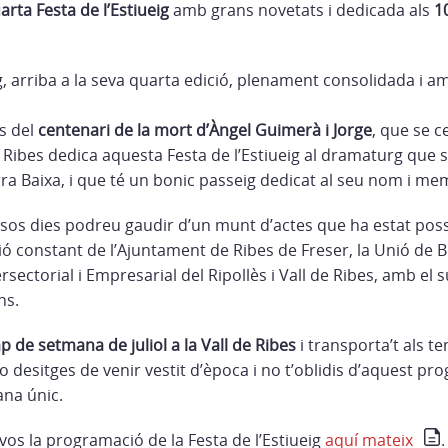
arta Festa de l’Estiueig
amb grans novetats i dedicada als
1
ig, arriba a la seva quarta edició, plenament consolidada i 
es del
centenari de la mort d’Àngel Guimerà i Jorge
, que se c
e Ribes dedica aquesta Festa de l’Estiueig al dramaturg que 
rra Baixa, i que té un bonic passeig dedicat al seu nom i me
ensos dies podreu gaudir d’un munt d’actes que ha estat poss
ació constant de l’Ajuntament de Ribes de Freser, la Unió de B
ersectorial i Empresarial del Ripollès i Vall de Ribes, amb el 
ns.
p de setmana de juliol a la Vall de Ribes
i transporta’t als te
ho desitges de venir vestit d’època i no t’oblidis d’aquest pr
na únic.
os la programació de la Festa de l’Estiueig
aquí mateix
.