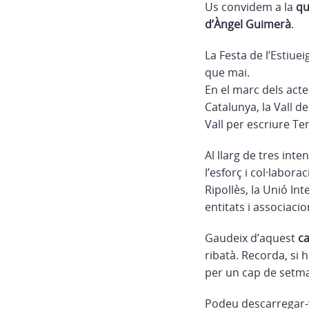
Us convidem a la
qu
d’Àngel Guimerà
.
La Festa de l’Estiue
que mai.
En el marc dels act
Catalunya, la Vall d
Vall per escriure Te
Al llarg de tres int
l’esforç i col·labor
Ripollès, la Unió Int
entitats i associacio
Gaudeix d’aquest
ca
ribatà. Recorda, si 
per un cap de setma
Podeu descarregar-v