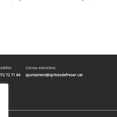
Telèfon
Correu electrònic
972 72 71 84
ajuntament@ajribesdefreser.cat