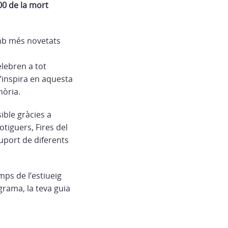
00 de la mort
amb més novetats
elebren a tot
s’inspira en aquesta
mòria.
ible gràcies a
otiguers, Fires del
suport de diferents
mps de l’estiueig
ograma, la teva guia