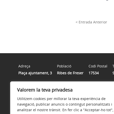
< Entrada Anterior
Adreça
Població
Codi Postal
Plaça ajuntament, 3
Ribes de Freser
17534
Valorem la teva privadesa
Horari
De dilluns a divendres de 9h a 13h
Utilitzem cookies per millorar la teva experiència de
navegació, publicar anuncis o contingut personalitzats i
analitzar el nostre trànsit. En fer clic a "Acceptar-ho tot",