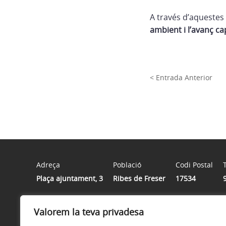
A través d’aquestes
ambient i l’avanç c
< Entrada Anterior
Adreça
Població
Codi Postal
Plaça ajuntament, 3
Ribes de Freser
17534
Valorem la teva privadesa
Horari
De dilluns a divendres de 9h a 13h