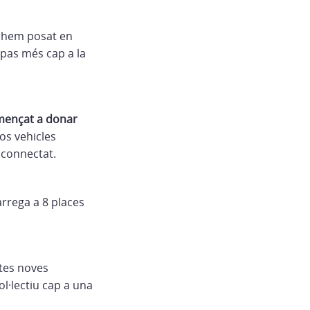
, hem posat en
 pas més cap a la
omençat a donar
os vehicles
 connectat.
àrrega a 8 places
stes noves
l·lectiu cap a una