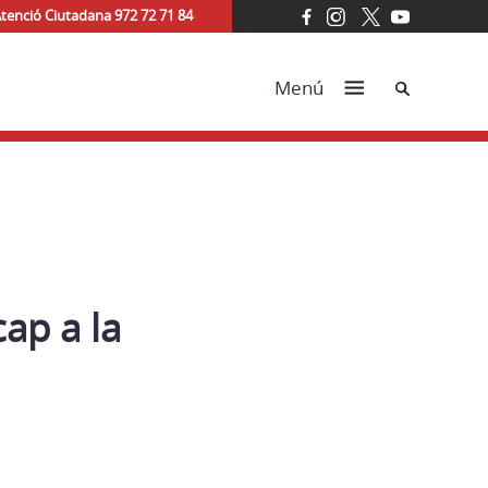
tenció Ciutadana 972 72 71 84
Cerca
Menú
ap a la