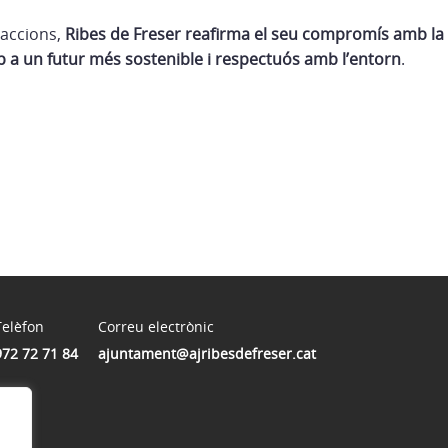
 accions,
Ribes de Freser reafirma el seu compromís amb la
ap a un futur més sostenible i respectuós amb l’entorn
.
Telèfon
Correu electrònic
972 72 71 84
ajuntament@ajribesdefreser.cat