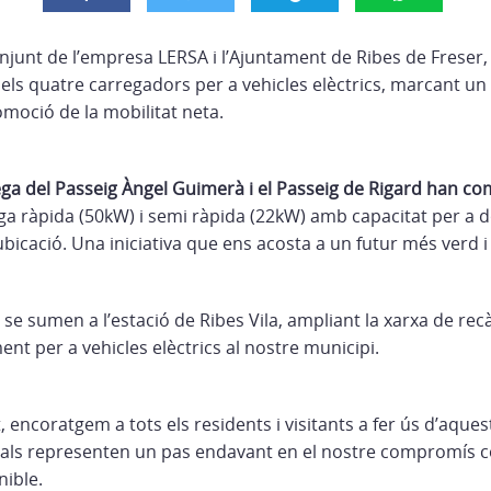
conjunt de l’empresa LERSA i l’Ajuntament de Ribes de Freser
ls quatre carregadors per a vehicles elèctrics, marcant un
romoció de la mobilitat neta.
ega del Passeig Àngel Guimerà i el Passeig de Rigard han c
ega ràpida (50kW) i semi ràpida (22kW) amb capacitat per a d
bicació. Una iniciativa que ens acosta a un futur més verd i
e sumen a l’estació de Ribes Vila, ampliant la xarxa de rec
nt per a vehicles elèctrics al nostre municipi.
 encoratgem a tots els residents i visitants a fer ús d’aque
 quals representen un pas endavant en el nostre compromís co
nible.