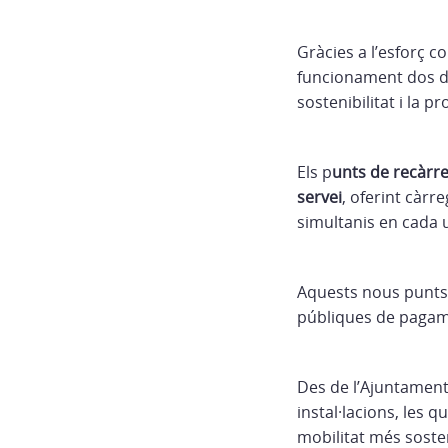
Gràcies a l’esforç 
funcionament dos de
sostenibilitat i la p
Els p
unts de recàrr
servei
, oferint càrr
simultanis en cada u
Aquests nous punts s
públiques de pagame
Des de l’Ajuntament,
instal·lacions, les
mobilitat més soste