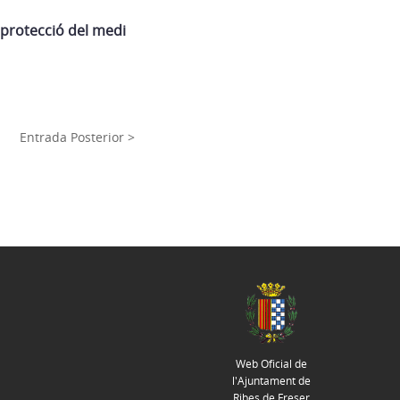
 protecció del medi
Entrada Posterior >
Web Oficial de
l'Ajuntament de
Ribes de Freser