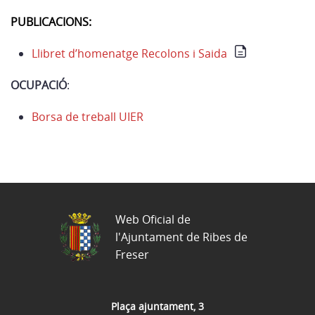
PUBLICACIONS:
Llibret d’homenatge Recolons i Saida
OCUPACIÓ
:
Borsa de treball UIER
Web Oficial de
l'Ajuntament de Ribes de
Freser
Plaça ajuntament, 3