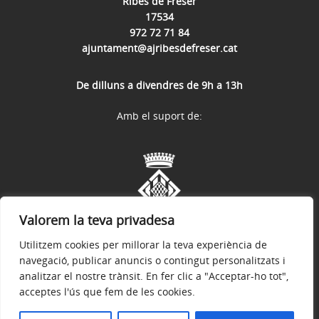
Ribes de Freser
17534
972 72 71 84
ajuntament@ajribesdefreser.cat
De dilluns a divendres de 9h a 13h
Amb el suport de:
Valorem la teva privadesa
Utilitzem cookies per millorar la teva experiència de
navegació, publicar anuncis o contingut personalitzats i
analitzar el nostre trànsit. En fer clic a "Acceptar-ho tot",
acceptes l'ús que fem de les cookies.
Avís legal
Política de privacitat
Accessibilitat
© 2026
Web Oficial de l'Ajuntament de Ribes de Freser