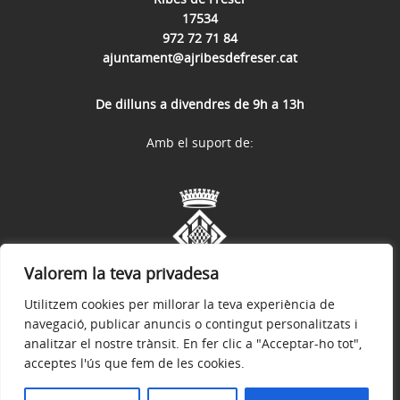
17534
972 72 71 84
ajuntament@ajribesdefreser.cat
De dilluns a divendres de 9h a 13h
Amb el suport de:
Valorem la teva privadesa
Utilitzem cookies per millorar la teva experiència de
navegació, publicar anuncis o contingut personalitzats i
analitzar el nostre trànsit. En fer clic a "Acceptar-ho tot",
acceptes l'ús que fem de les cookies.
Avís legal
Política de privacitat
Accessibilitat
© 2026
Web Oficial de l'Ajuntament de Ribes de Freser