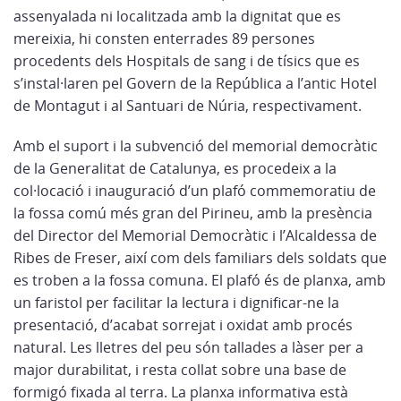
assenyalada ni localitzada amb la dignitat que es
mereixia, hi consten enterrades 89 persones
procedents dels Hospitals de sang i de tísics que es
s’instal·laren pel Govern de la República a l’antic Hotel
de Montagut i al Santuari de Núria, respectivament.
Amb el suport i la subvenció del memorial democràtic
de la Generalitat de Catalunya, es procedeix a la
col·locació i inauguració d’un plafó commemoratiu de
la fossa comú més gran del Pirineu, amb la presència
del Director del Memorial Democràtic i l’Alcaldessa de
Ribes de Freser, així com dels familiars dels soldats que
es troben a la fossa comuna. El plafó és de planxa, amb
un faristol per facilitar la lectura i dignificar-ne la
presentació, d’acabat sorrejat i oxidat amb procés
natural. Les lletres del peu són tallades a làser per a
major durabilitat, i resta collat sobre una base de
formigó fixada al terra. La planxa informativa està