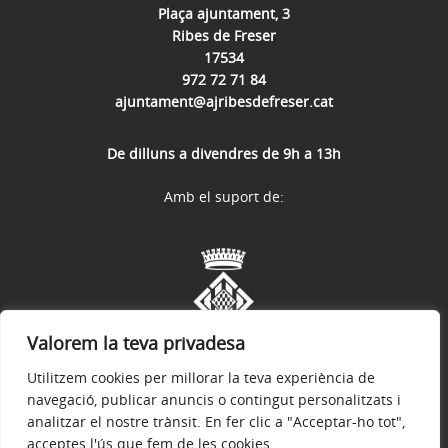
Plaça ajuntament, 3
Ribes de Freser
17534
972 72 71 84
ajuntament@ajribesdefreser.cat
De dilluns a divendres de 9h a 13h
Amb el suport de:
Valorem la teva privadesa
Utilitzem cookies per millorar la teva experiència de
navegació, publicar anuncis o contingut personalitzats i
analitzar el nostre trànsit. En fer clic a "Acceptar-ho tot",
acceptes l'ús que fem de les cookies.
Avís legal
Política de privacitat
Accessibilitat