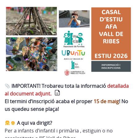
IMPORTANT! Trobareu tota la informació
detallada
al document adjunt.
El termini d’inscripció acaba el proper
15 de maig
! No
us quedeu sense plaça!
A qui va dirigit?
Per a infants d’infantil i primària , estiguin o no