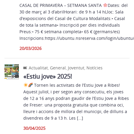
CASAL DE PRIMAVERA – SETMANA SANTA
Dates: del
30 de març al 3 d’abrilHorari: de 9 h a 14 hLloc: Sala
d’exposicions del Casal de Cultura Modalitats:• Casal
de tota la setmana• Inscripció per dies individuals
Preus:• 75 € setmana completa• 65 € (germans/es)
Inscripcions:https://ubuntu.nsreserva.com/login/ubuntu/a
20/03/2026
Actualitat
,
General
,
Joventut
,
Notícies
«Estiu jove» 2025!
Tornen les activitats de l’Estiu Jove a Ribes!
Aquest juliol, i per segon any consecutiu, els joves
de 12 a 16 anys podran gaudir de l’Estiu Jove a Ribes
de Freser: una proposta gratuïta que combina oci,
lleure i accions de millora del municipi, de dilluns a
divendres de 9 a 13 h. Les […]
30/04/2025