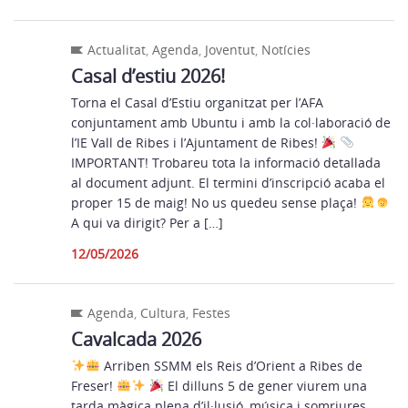
Actualitat
,
Agenda
,
Joventut
,
Notícies
Casal d’estiu 2026!
Torna el Casal d’Estiu organitzat per l’AFA
conjuntament amb Ubuntu i amb la col·laboració de
l’IE Vall de Ribes i l’Ajuntament de Ribes!
IMPORTANT! Trobareu tota la informació detallada
al document adjunt. El termini d’inscripció acaba el
proper 15 de maig! No us quedeu sense plaça!
A qui va dirigit? Per a […]
12/05/2026
Agenda
,
Cultura
,
Festes
Cavalcada 2026
Arriben SSMM els Reis d’Orient a Ribes de
Freser!
El dilluns 5 de gener viurem una
tarda màgica plena d’il·lusió, música i somriures