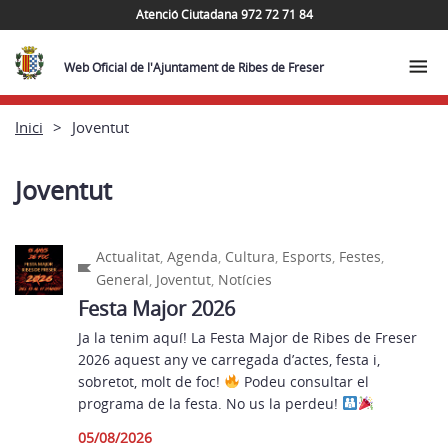
Atenció Ciutadana 972 72 71 84
Web Oficial de l'Ajuntament de Ribes de Freser
Inici
Joventut
Joventut
Actualitat
,
Agenda
,
Cultura
,
Esports
,
Festes
,
General
,
Joventut
,
Notícies
Festa Major 2026
Ja la tenim aquí! La Festa Major de Ribes de Freser
2026 aquest any ve carregada d’actes, festa i,
sobretot, molt de foc!
Podeu consultar el
programa de la festa. No us la perdeu!
05/08/2026